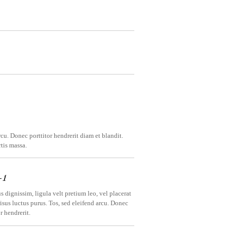
rcu. Donec porttitor hendrerit diam et blandit.
rtis massa.
-1
 dignissim, ligula velt pretium leo, vel placerat
isus luctus purus. Tos, sed eleifend arcu. Donec
r hendrerit.