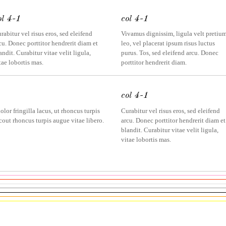
ol 4-1
col 4-1
rabitur vel risus eros, sed eleifend
Vivamus dignissim, ligula velt pretiu
cu. Donec porttitor hendrerit diam et
leo, vel placerat ipsum risus luctus
andit. Curabitur vitae velit ligula,
purus. Tos, sed eleifend arcu. Donec
tae lobortis mas.
porttitor hendrerit diam.
col 4-1
olor fringilla lacus, ut rhoncus turpis
Curabitur vel risus eros, sed eleifend
cout rhoncus turpis augue vitae libero.
arcu. Donec porttitor hendrerit diam et
blandit. Curabitur vitae velit ligula,
vitae lobortis mas.