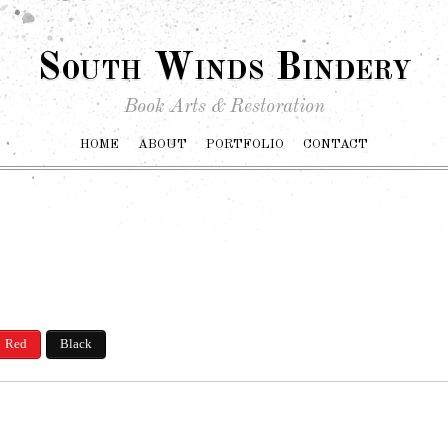
South Winds Bindery
Book Arts & Restoration
HOME
ABOUT
PORTFOLIO
CONTACT
Red
Black