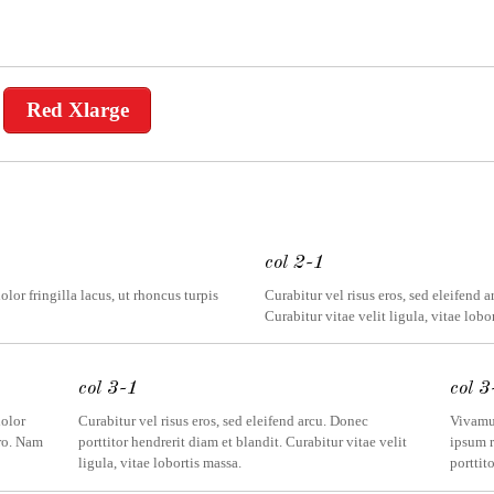
Red Xlarge
col 2-1
olor fringilla lacus, ut rhoncus turpis
Curabitur vel risus eros, sed eleifend a
Curabitur vitae velit ligula, vitae lobo
col 3-1
col 3
dolor
Curabitur vel risus eros, sed eleifend arcu. Donec
Vivamus
ero. Nam
porttitor hendrerit diam et blandit. Curabitur vitae velit
ipsum r
ligula, vitae lobortis massa.
porttito