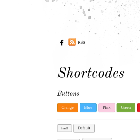
RSS
Shortcodes
Buttons
Orange
Blue
Pink
Green
Default
Small